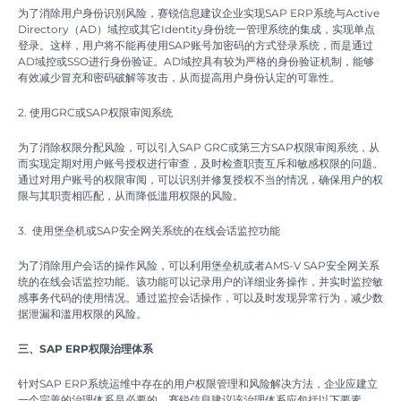
为了消除用户身份识别风险，赛锐信息建议企业实现SAP ERP系统与Active
Directory（AD）域控或其它Identity身份统一管理系统的集成，实现单点
登录。这样，用户将不能再使用SAP账号加密码的方式登录系统，而是通过
AD域控或SSO进行身份验证。AD域控具有较为严格的身份验证机制，能够
有效减少冒充和密码破解等攻击，从而提高用户身份认定的可靠性。
2. 使用GRC或SAP权限审阅系统
为了消除权限分配风险，可以引入SAP GRC或第三方SAP权限审阅系统，从
而实现定期对用户账号授权进行审查，及时检查职责互斥和敏感权限的问题。
通过对用户账号的权限审阅，可以识别并修复授权不当的情况，确保用户的权
限与其职责相匹配，从而降低滥用权限的风险。
3. 使用堡垒机或SAP安全网关系统的在线会话监控功能
为了消除用户会话的操作风险，可以利用堡垒机或者AMS-V SAP安全网关系
统的在线会话监控功能。该功能可以记录用户的详细业务操作，并实时监控敏
感事务代码的使用情况。通过监控会话操作，可以及时发现异常行为，减少数
据泄漏和滥用权限的风险。
三、SAP ERP权限治理体系
针对SAP ERP系统运维中存在的用户权限管理和风险解决方法，企业应建立
一个完善的治理体系是必要的，赛锐信息建议该治理体系应包括以下要素。