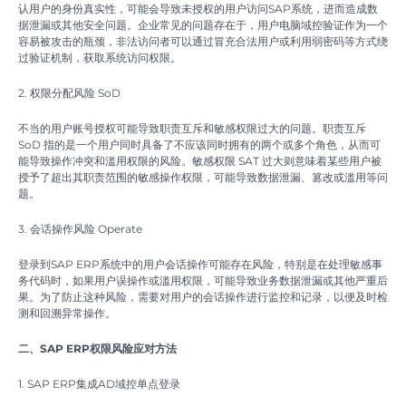
认用户的身份真实性，可能会导致未授权的用户访问SAP系统，进而造成数
据泄漏或其他安全问题。企业常见的问题存在于，用户电脑域控验证作为一个
容易被攻击的瓶颈，非法访问者可以通过冒充合法用户或利用弱密码等方式绕
过验证机制，获取系统访问权限。
2. 权限分配风险 SoD
不当的用户账号授权可能导致职责互斥和敏感权限过大的问题。职责互斥
SoD 指的是一个用户同时具备了不应该同时拥有的两个或多个角色，从而可
能导致操作冲突和滥用权限的风险。敏感权限 SAT 过大则意味着某些用户被
授予了超出其职责范围的敏感操作权限，可能导致数据泄漏、篡改或滥用等问
题。
3. 会话操作风险 Operate
登录到SAP ERP系统中的用户会话操作可能存在风险，特别是在处理敏感事
务代码时，如果用户误操作或滥用权限，可能导致业务数据泄漏或其他严重后
果。为了防止这种风险，需要对用户的会话操作进行监控和记录，以便及时检
测和回溯异常操作。
二、SAP ERP权限风险应对方法
1. SAP ERP集成AD域控单点登录