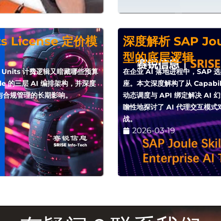
ts License 定价模
深度解析 SAP Jou
型的底层逻辑
AI Units 计费逻辑又暗藏哪些预算
在企业 AI 落地进程中，SAP 选
e 的三层 AI 编排架构，并深度
座。本文深度解构了从 Capabil
本与合规管理的长期影响。
动态调度与 API 绑定解决 A
瞻性地探讨了 AI 代理交互模式对 
战。
2026-03-19