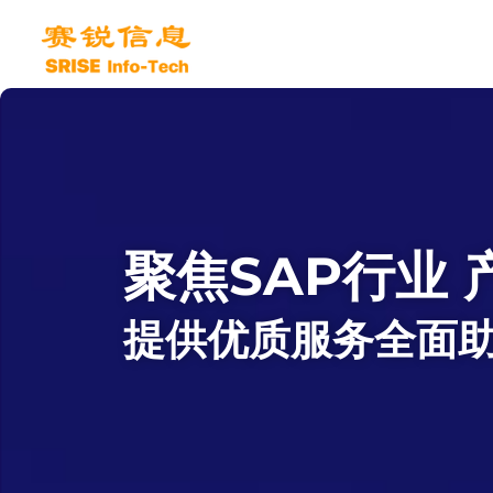
跳
至
内
容
聚焦SAP行业
提供优质服务全面