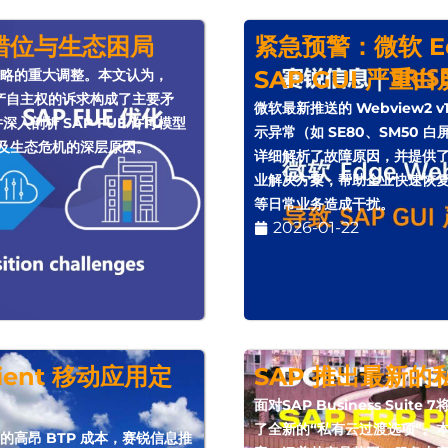
场错位与生态困局
紧急预警：微软 Edg
SAP GUI 严重白屏
战略的重大调整。本文认为，
户对资产自主权的诉求构成了主要矛
微软最新推送的 Webview2 v
并深入剖析 SAP FUE 许可模型
示异常（如 SE80、SM50 白屏
滑及生态危机的深层原因。
详细解析了故障原因，并提供了临时切
业解决方案，帮助企业快速恢复系统
等日常业务造成干扰。
2026-01-22
Client 移动应用定
SAP 推出最新
面对SAP Business Sui
了全新的“私有云过渡选项”。
Start 的高昂 BTP 成本，赛锐信息推