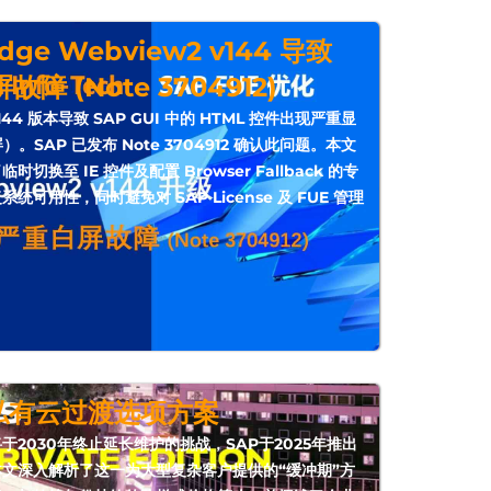
e Webview2 v144 导致
故障 (Note 3704912)
144 版本导致 SAP GUI 中的 HTML 控件出现严重显
）。SAP 已发布 Note 3704912 确认此问题。本文
换至 IE 控件及配置 Browser Fallback 的专
可用性，同时避免对 SAP License 及 FUE 管理
的私有云过渡选项方案
te 7将于2030年终止延长维护的挑战，SAP于2025年推出
本文深入解析了这一为大型复杂客户提供的“缓冲期”方