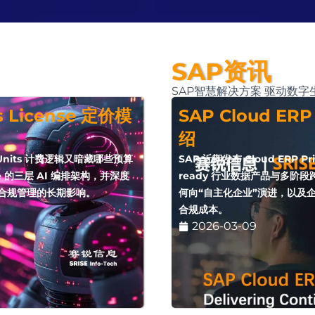
SAP资讯
SAP智慧解决方案 驱动数字
s License 定价模
SAP Cloud ERP
绍
I Units 计费逻辑又暗藏哪些预算
SAP 近期发布 Cloud ERP Pr
 的三层 AI 编排架构，并深度
ready 行业数据产品与多
与合规管理的长期影响。
何向“自主化企业”演进，以及企
合规成本。
2026-03-09