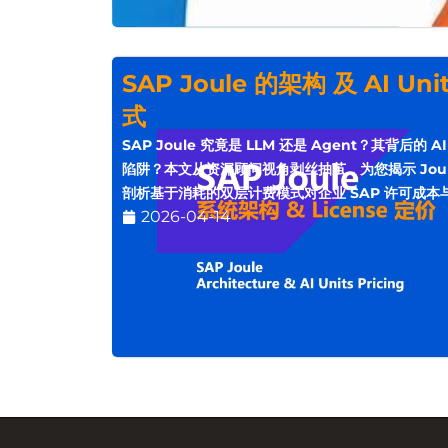
SAP Joule 的架构 及 AI Uni
式
SAP Joule 究竟是 LLM 还是 Agent？其背后的 
陷阱？本文从资深顾问视角剥丝抽茧，为您揭示 Joul
剖析基于消耗的双层计费模式对企业 SAP 许可成
2026-04-14