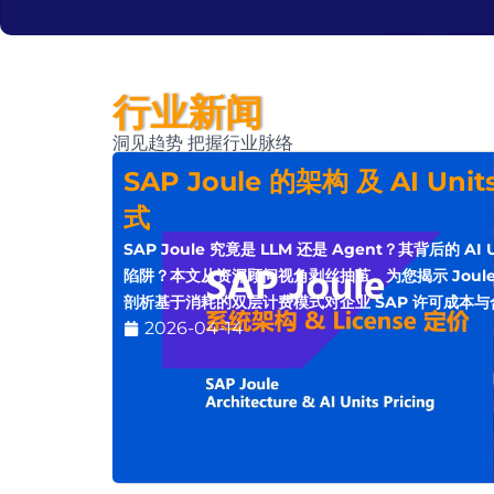
行业新闻
洞见趋势 把握行业脉络
SAP Joule 的架构 及 AI Unit
式
SAP Joule 究竟是 LLM 还是 Agent？其背后的 A
陷阱？本文从资深顾问视角剥丝抽茧，为您揭示 Joule
剖析基于消耗的双层计费模式对企业 SAP 许可成本
2026-04-14