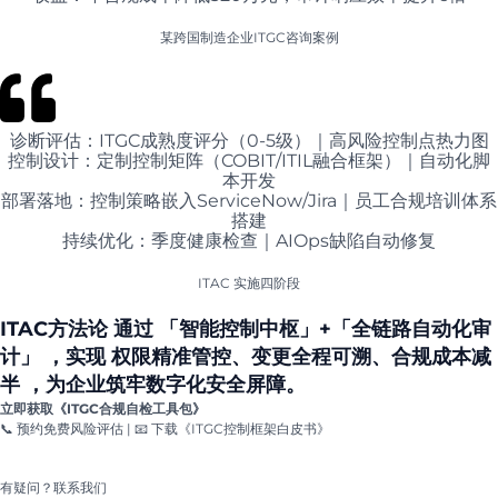
某跨国制造企业ITGC咨询案例
诊断评估：ITGC成熟度评分（0-5级）｜高风险控制点热力图
控制设计：定制控制矩阵（COBIT/ITIL融合框架）｜自动化脚
本开发
部署落地：控制策略嵌入ServiceNow/Jira｜员工合规培训体系
搭建
持续优化：季度健康检查｜AIOps缺陷自动修复
ITAC 实施四阶段
ITAC方法论 通过 「智能控制中枢」+「全链路自动化审
计」 ，实现 权限精准管控、变更全程可溯、合规成本减
半 ，为企业筑牢数字化安全屏障。
立即获取《ITGC合规自检工具包》
📞 预约免费风险评估 | 📧 下载《ITGC控制框架白皮书》
有疑问？联系我们