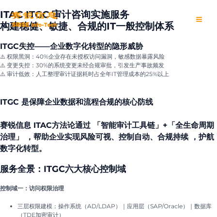
跳
Main
至
ITAC ITGC 审计咨询实施服务
内
Men
构建稳健、敏捷、合规的IT一般控制体系
容
ITGC失控——企业数字化转型的隐形威胁
⚠️ 权限黑洞：40%企业存在未授权访问漏洞，敏感数据暴露风险
⚠️ 变更失控：30%的系统变更未经合规审批，引发生产事故频发
⚠️ 审计低效：人工整理审计证据耗时占全年IT管理成本的25%以上
ITGC 是保障企业数据和流程合规的核心防线
赛锐信息 ITAC方法论通过 「智能审计工具链」+「全生命周期
治理」 ，帮助企业实现风险可视、控制自动、合规持续 ，护航
数字化转型。
服务全景：ITGC六大核心控制域
控制域一：访问权限治理
三层权限建模：操作系统（AD/LDAP）｜应用层（SAP/Oracle）｜数据库
（TDE加密审计）