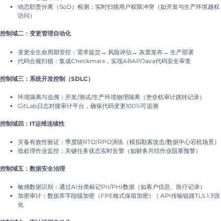
动态职责分离（SoD）检测：实时扫描用户权限冲突（如开发与生产环境越权
访问）
控制域二：变更管理自动化
变更全生命周期管控：需求提交→ 风险评估→ 灰度发布→ 生产部署
代码合规扫描：集成Checkmarx，实现ABAP/Java代码安全审查
控制域三：系统开发控制（SDLC）
环境隔离与追溯：开发/测试/生产环境物理隔离（堡垒机审计跳转记录）
GitLab日志对接审计平台，确保代码变更100%可追溯
控制域四：IT运维连续性
灾备有效性验证：季度级RTO/RPO演练（模拟勒索攻击/数据中心宕机场景）
批处理作业监控：关键任务状态实时告警（如财务月结作业阻塞预警）
控制域五：数据安全治理
敏感数据识别：通过AI分类标记PII/PHI数据（如客户信息、医疗记录）
加密审计：数据库字段级加密（FPE格式保留加密）｜API传输链路TLS 1.3强
化