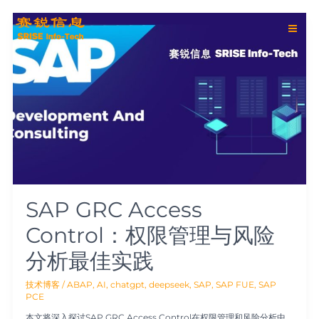
跳
Post
Main
至
pagination
SAP
内
GRC
Men
容
Access
Control：
权
限
管
理
与
风
险
分
析
最
佳
SAP GRC Access
实
践
Control：权限管理与风险
分析最佳实践
技术博客
/
ABAP
,
AI
,
chatgpt
,
deepseek
,
SAP
,
SAP FUE
,
SAP
PCE
本文将深入探讨SAP GRC Access Control在权限管理和风险分析中