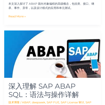
本文深入探讨了 ABAP 面向对象编程的高级概念，包括类、接口、继
承、事件、异常，以及设计模式的应用和单元测试。
Read More »
深
入
理
解
SAP
ABAP
SQL：
语
法
与
操
作
详
深入理解 SAP ABAP
解
SQL：语法与操作详解
技术博客
/
ABAP
,
deepseek
,
SAP FUE
,
SAP License 审计
,
SAP