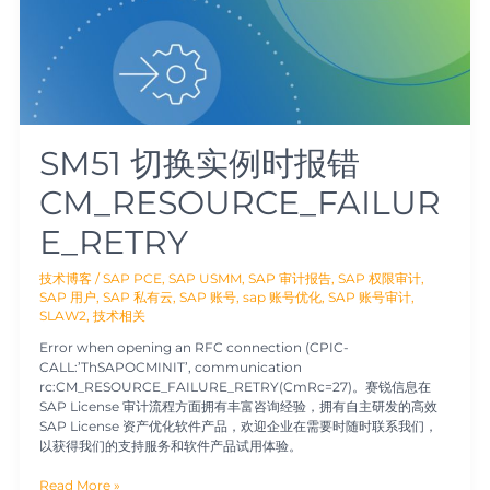
CM_RESOURCE_FAILURE_RETRY
SM51 切换实例时报错
CM_RESOURCE_FAILUR
E_RETRY
技术博客
/
SAP PCE
,
SAP USMM
,
SAP 审计报告
,
SAP 权限审计
,
SAP 用户
,
SAP 私有云
,
SAP 账号
,
sap 账号优化
,
SAP 账号审计
,
SLAW2
,
技术相关
Error when opening an RFC connection (CPIC-
CALL:’ThSAPOCMINIT’, communication
rc:CM_RESOURCE_FAILURE_RETRY(CmRc=27)。赛锐信息在
SAP License 审计流程方面拥有丰富咨询经验，拥有自主研发的高效
SAP License 资产优化软件产品，欢迎企业在需要时随时联系我们，
以获得我们的支持服务和软件产品试用体验。
Read More »