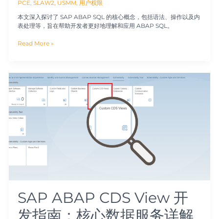
PCE
,
SLAW2
,
USMM
,
用户权限
本文深入探讨了 SAP ABAP SQL 的核心概念，包括语法、操作以及内
表处理等，旨在帮助开发者更好地理解和应用 ABAP SQL。
Read More »
SAP
ABAP
CDS
View
开
发
指
南：
核
心
数
据
服
务
SAP ABAP CDS View 开
详
解
发指南：核心数据服务详解