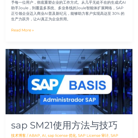
予每一位用户，彻底重塑企业的工作方式。从几乎无处不在的生成式AI
助手Joule，到覆盖多系统、多业务线的Joule智能体扩展网络，SAP
正引领企业迈入商业AI普及新纪元，能够助力客户实现高达至 30% 的
生产力跃升，让AI真正为企业所用。
Read More »
sap
SM21
使
用
方
法
与
技
巧
sap SM21使用方法与技巧
技术博客
/
ABAP
,
AI
,
sap license 优化
,
SAP License 审计
,
SAP