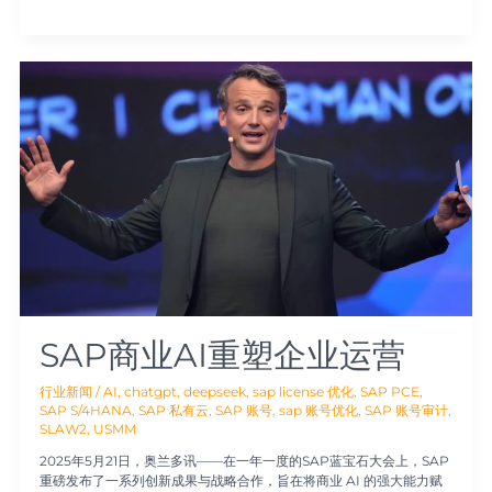
SAP
商
业
AI
重
塑
企
业
运
营
SAP商业AI重塑企业运营
行业新闻
/
AI
,
chatgpt
,
deepseek
,
sap license 优化
,
SAP PCE
,
SAP S/4HANA
,
SAP 私有云
,
SAP 账号
,
sap 账号优化
,
SAP 账号审计
,
SLAW2
,
USMM
2025年5月21日，奥兰多讯——在一年一度的SAP蓝宝石大会上，SAP
重磅发布了一系列创新成果与战略合作，旨在将商业 AI 的强大能力赋