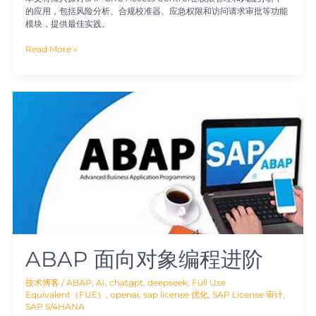
的应用，包括风险分析、合规校准器、应急权限和访问请求审批等功能
模块，提供最佳实践。
Read More »
ABAP
面
向
对
象
编
程
进
阶
ABAP 面向对象编程进阶
技术博客
/
ABAP
,
AI
,
chatgpt
,
deepseek
,
Full Use
Equivalent（FUE）
,
openai
,
sap license 优化
,
SAP License 审计
,
SAP S/4HANA