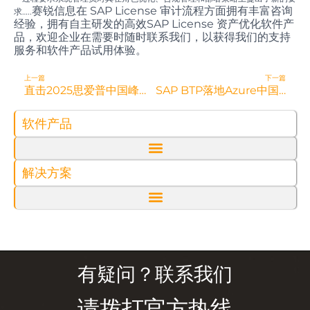
赛锐信息在 SAP License 审计流程方面拥有丰富咨询
求…..
经验，拥有自主研发的高效SAP License 资产优化软件产
品，欢迎企业在需要时随时联系我们，以获得我们的支持
服务和软件产品试用体验。
Prev
N
上一篇
下一篇
直击2025思爱普中国峰会 – AI 重构商业未来
SAP BTP落地Azure中国，助力本土企业“清洁核心”与“智能集成
软件产品
解决方案
有疑问？联系我们
请拨打官方热线