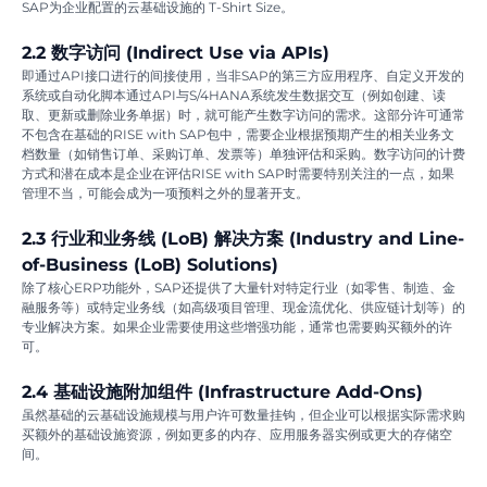
SAP为企业配置的云基础设施的 T-Shirt Size。
2.2 数字访问 (Indirect Use via APIs)
即通过API接口进行的间接使用，当非SAP的第三方应用程序、自定义开发的
系统或自动化脚本通过API与S/4HANA系统发生数据交互（例如创建、读
取、更新或删除业务单据）时，就可能产生数字访问的需求。这部分许可通常
不包含在基础的RISE with SAP包中，需要企业根据预期产生的相关业务文
档数量（如销售订单、采购订单、发票等）单独评估和采购。数字访问的计费
方式和潜在成本是企业在评估RISE with SAP时需要特别关注的一点，如果
管理不当，可能会成为一项预料之外的显著开支。
2.3 行业和业务线 (LoB) 解决方案 (Industry and Line-
of-Business (LoB) Solutions)
除了核心ERP功能外，SAP还提供了大量针对特定行业（如零售、制造、金
融服务等）或特定业务线（如高级项目管理、现金流优化、供应链计划等）的
专业解决方案。如果企业需要使用这些增强功能，通常也需要购买额外的许
可。
2.4 基础设施附加组件 (Infrastructure Add-Ons)
虽然基础的云基础设施规模与用户许可数量挂钩，但企业可以根据实际需求购
买额外的基础设施资源，例如更多的内存、应用服务器实例或更大的存储空
间。