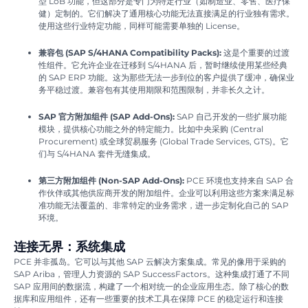
型 LoB 功能，但这部分是专门为特定行业（如制造业、零售、医疗保
健）定制的。它们解决了通用核心功能无法直接满足的行业独有需求。
使用这些行业特定功能，同样可能需要单独的 License。
兼容包 (SAP S/4HANA Compatibility Packs):
这是个重要的过渡
性组件。它允许企业在迁移到 S/4HANA 后，暂时继续使用某些经典
的 SAP ERP 功能。这为那些无法一步到位的客户提供了缓冲，确保业
务平稳过渡。兼容包有其使用期限和范围限制，并非长久之计。
SAP 官方附加组件 (SAP Add-Ons):
SAP 自己开发的一些扩展功能
模块，提供核心功能之外的特定能力。比如中央采购 (Central
Procurement) 或全球贸易服务 (Global Trade Services, GTS)。它
们与 S/4HANA 套件无缝集成。
第三方附加组件 (Non-SAP Add-Ons):
PCE 环境也支持来自 SAP 合
作伙伴或其他供应商开发的附加组件。企业可以利用这些方案来满足标
准功能无法覆盖的、非常特定的业务需求，进一步定制化自己的 SAP
环境。
连接无界：系统集成
PCE 并非孤岛。它可以与其他 SAP 云解决方案集成。常见的像用于采购的
SAP Ariba，管理人力资源的 SAP SuccessFactors。这种集成打通了不同
SAP 应用间的数据流，构建了一个相对统一的企业应用生态。除了核心的数
据库和应用组件，还有一些重要的技术工具在保障 PCE 的稳定运行和连接