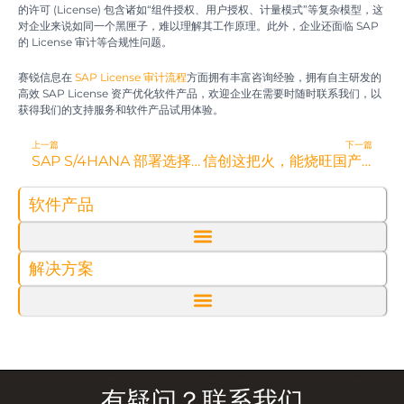
的许可 (License) 包含诸如“组件授权、用户授权、计量模式”等复杂模型，这
对企业来说如同一个黑匣子，难以理解其工作原理。此外，企业还面临 SAP
的 License 审计等合规性问题。
赛锐信息在
SAP License 审计流程
方面拥有丰富咨询经验，拥有自主研发的
高效 SAP License 资产优化软件产品，欢迎企业在需要时随时联系我们，以
获得我们的支持服务和软件产品试用体验。
Prev
N
上一篇
下一篇
SAP S/4HANA 部署选择：公有云、私有云、本地版，哪个适合？
信创这把火，能烧旺国产软件出海之路吗？
软件产品
解决方案
有疑问？联系我们