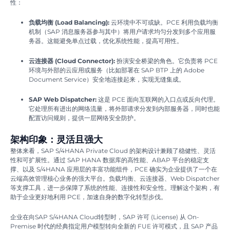
性：
负载均衡 (Load Balancing):
云环境中不可或缺。PCE 利用负载均衡
机制（SAP 消息服务器参与其中）将用户请求均匀分发到多个应用服
务器。这能避免单点过载，优化系统性能，提高可用性。
云连接器 (Cloud Connector):
扮演安全桥梁的角色。它负责将 PCE
环境与外部的云应用或服务（比如部署在 SAP BTP 上的 Adobe
Document Service）安全地连接起来，实现无缝集成。
SAP Web Dispatcher:
这是 PCE 面向互联网的入口点或反向代理。
它处理所有进出的网络流量，将外部请求分发到内部服务器，同时也能
配置访问规则，提供一层网络安全防护。
架构印象：灵活且强大
整体来看，SAP S/4HANA Private Cloud 的架构设计兼顾了稳健性、灵活
性和可扩展性。通过 SAP HANA 数据库的高性能、ABAP 平台的稳定支
撑、以及 S/4HANA 应用层的丰富功能组件，PCE 确实为企业提供了一个在
云端高效管理核心业务的强大平台。负载均衡、云连接器、Web Dispatcher
等支撑工具，进一步保障了系统的性能、连接性和安全性。理解这个架构，有
助于企业更好地利用 PCE，加速自身的数字化转型步伐。
企业在向SAP S/4HANA Cloud转型时，SAP 许可 (License) 从 On-
Premise 时代的经典指定用户模型转向全新的 FUE 许可模式，且 SAP 产品