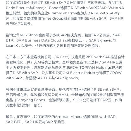
印度多家领先企业通过RISE with SAP提升组织韧性与运营表现。食品巨头
Parle Biscuits与Patanjali Foods选择了RISE with SAP和SAP S/4HANA
推进转型。领先的制药企业Piramal Pharma也加入了RISE with SAP行
列，印度知名媒体集团Times Group则全面部署RISE with SAP、SAP HR
云与SAP采购云。
咨询公司VFS Global也部署了多款SAP解决方案，包括ERP公有云、SAP
BTP、SAP Business Data Cloud（业务数据云）、SAP Signavio与
LeanIX，以安全、快速的方式为各国政府加速签证处理流程。
在日本，东日本旅客铁路公司（JR East）决定采用RISE with SAP推进会计
流程标准化，并引入AI等先进技术。全球领先企业NEC选择了SAP HR云用
于人力资本管理，汽车制造商马自达与印刷公司TOPPAN Holdings也均选
择了RISE with SAP。公共事业公司OKI Electric Industry选择了GROW
with SAP，并搭配SAP BTP与SAP Signavio。
韩国企业继续从SAP创新中受益。现代汽车与起亚选择了RISE with SAP，
开启云端之旅。集装箱和航运公司HMM、全球知名的拉面和食品制造商三养
食品（Samyang Foods）也选择该方案。S-OIL公司选择了ERP云，作为
其数字化转型的一部分。
最后，在东南亚，印度尼西亚的Amman Mineral选择RISE with SAP、
SAP BTP、SAP HR云与SAP 采购云。