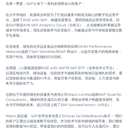
在第一季度，SAP公布了一系列采用商业AI的客户：
在大中华地区，钜嘉联合科技为了打造以服务与制造为核心的数字化运营平
台，选择了RISE with SAP，构建高度整合、透明高效的运营管理体系。结
合SAP商业AI与 SAP Analytics Cloud（分析云），企业能够实时掌握运营
成本与市场变化，强化决策效率与应变能力，为敏捷运营与可持续发展奠定数
字化基础 。
在东南亚，领先的化学品及食品分销商和供应商DKSH Performance
Materials选择了SAP S/4HANA与SAP 商业AI，以提升其客户的电商体验，
实现个性化、高效和无缝的B2B流程。
在韩国，LG新能源选择RISE with SAP与 SAP BTP（业务技术云平台），
以满足电动汽车、移动设备、信息技术与储能系统对电池日益增长的需求。通
过流程标准化与集成的AI平台，将提升客户在制造、供应链、人力资源与财
务等方面的生产力。
总部位于印度的领先科技服务与咨询公司Wipro Limited选择SAP Joule for
Consultants，继续利用生成式AI的力量，帮助全球客户构建更具韧性、安
全与可持续的未来。该公司还上线了SAP SuccessFactors（HR云）。
Wipro 副总裁、SAP全球业务负责人Srinivas Sai Nidadhavolu表示：“我们
的客户正通过云端加速数字化转型。作为技术与咨询领域的领导者，我们拥有
深厚的数据与AI积淀。即使是我们的内部团队，也可以引入生成式AI，通过