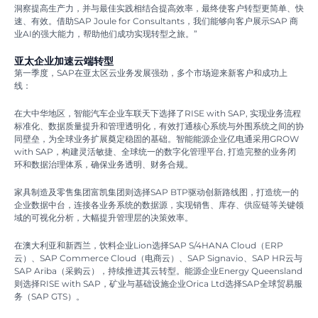
洞察提高生产力，并与最佳实践相结合提高效率，最终使客户转型更简单、快
速、有效。借助SAP Joule for Consultants，我们能够向客户展示SAP 商
业AI的强大能力，帮助他们成功实现转型之旅。”
亚太企业加速云端转型
第一季度，SAP在亚太区云业务发展强劲，多个市场迎来新客户和成功上
线：
在大中华地区，智能汽车企业车联天下选择了RISE with SAP, 实现业务流程
标准化、数据质量提升和管理透明化，有效打通核心系统与外围系统之间的协
同壁垒，为全球业务扩展奠定稳固的基础。智能能源企业亿电通采用GROW
with SAP，构建灵活敏捷、全球统一的数字化管理平台, 打造完整的业务闭
环和数据治理体系，确保业务透明、财务合规。
家具制造及零售集团富凯集团则选择SAP BTP驱动创新路线图，打造统一的
企业数据中台，连接各业务系统的数据源，实现销售、库存、供应链等关键领
域的可视化分析，大幅提升管理层的决策效率。
在澳大利亚和新西兰，饮料企业Lion选择SAP S/4HANA Cloud（ERP
云）、SAP Commerce Cloud（电商云）、SAP Signavio、SAP HR云与
SAP Ariba（采购云），持续推进其云转型。能源企业Energy Queensland
则选择RISE with SAP，矿业与基础设施企业Orica Ltd选择SAP全球贸易服
务（SAP GTS）。