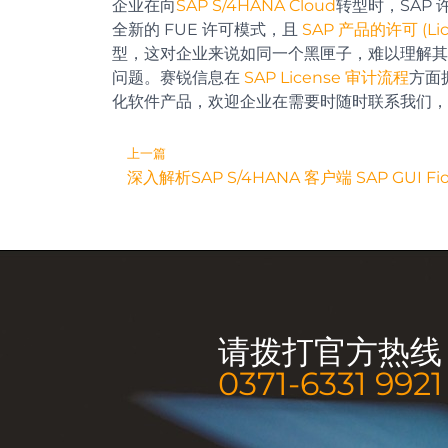
企业在向
SAP S/4HANA Cloud
转型时，SAP 许
全新的 FUE 许可模式，且
SAP 产品的许可 (Lic
型，这对企业来说如同一个黑匣子，难以理解其工作原
问题。赛锐信息在
SAP License 审计流程
方面
化软件产品，欢迎企业在需要时随时联系我们，
Prev
上一篇
深入解析SAP S/4HANA 客户端 SAP GUI Fio
请拨打官方热线
0371-6331 9921