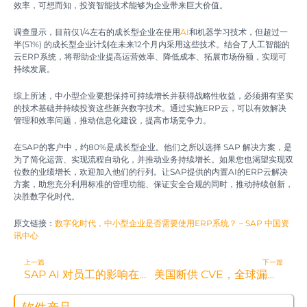
效率，可想而知，投资智能技术能够为企业带来巨大价值。
调查显示，目前仅1/4左右的成长型企业在使用
AI
和机器学习技术，但超过一
半(51%) 的成长型企业计划在未来12个月内采用这些技术。结合了人工智能的
云ERP系统，将帮助企业提高运营效率、降低成本、拓展市场份额，实现可
持续发展。
综上所述，中小型企业要想保持可持续增长并获得战略性收益，必须拥有坚实
的技术基础并持续投资这些新兴数字技术。通过实施ERP云，可以有效解决
管理和效率问题，推动信息化建设，提高市场竞争力。
在SAP的客户中，约80%是成长型企业。他们之所以选择 SAP 解决方案，是
为了简化运营、实现流程自动化，并推动业务持续增长。如果您也渴望实现双
位数的业绩增长，欢迎加入他们的行列。让SAP提供的内置AI的ERP云解决
方案，助您充分利用标准的管理功能、保证安全合规的同时，推动持续创新，
决胜数字化时代。
原文链接：
数字化时代，中小型企业是否需要使用ERP系统？ – SAP 中国资
讯中心
Prev
N
上一篇
下一篇
SAP AI 对员工的影响在于重塑工作模式
美国断供 CVE，全球漏洞库告急：自毁长城给谁机会