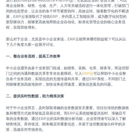
源计划(Enterprise Resource Planning)，它犹如企业的“智慧大脑”，可以
将企业财务、销售、仓储、生产、人力等关键流程进行一体化管理，打破部门
间的信息壁垒，让企业的各个环节紧密协同，高效运转。随着数字化的不断进
展，ERP云渐渐取代了传统ERP，并内置人工智能应用，成为数字化转型的
新型驱动力，能够更高效地帮助企业自动化、标准化管理企业的核心业务流
程，实现营收增长。
那么对于企业，尤其是中小企业来说，ERP云能带来哪些助益呢？可以从以
下几个角度大家一起展开讨论。
一、整合业务流程，提高工作效率
中小企业通常由多个业务部门组成，如销售、采购、仓库、财务等。而这些部
门之间的沟通和数据共享常常存在着障碍。引入
ERP云
可以帮助中小企业整
合各个业务流程，实现信息的无缝传递和共享。通过ERP系统，不同部门之
间能够更加高效地协作，加快业务处理速度，避免信息孤岛的问题。
二、提供实时性数据，助力精准决策
对于中小企业而言，及时获取准确的业务数据至关重要。但往往传统的数据收
集和整理方式效率较低且容易出错。而ERP云系统能够提供实时、准确且可
靠的业务数据。通过ERP云的实时数据分析功能，企业管理者可以深入了解
销售情况、库存状况、财务概况等重要信息，并基于这些数据做出科学的决
策，迅速应对市场变化。