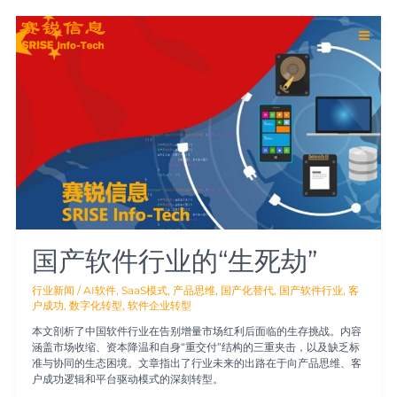
跳
Main
至
国
内
产
Men
容
软
件
行
业
的
“生
死
劫”
国产软件行业的“生死劫”
行业新闻
/
AI软件
,
SaaS模式
,
产品思维
,
国产化替代
,
国产软件行业
,
客
户成功
,
数字化转型
,
软件企业转型
本文剖析了中国软件行业在告别增量市场红利后面临的生存挑战。内容
涵盖市场收缩、资本降温和自身“重交付”结构的三重夹击，以及缺乏标
准与协同的生态困境。文章指出了行业未来的出路在于向产品思维、客
户成功逻辑和平台驱动模式的深刻转型。