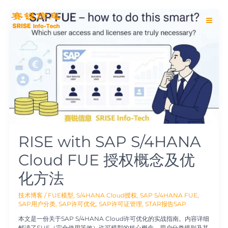
跳
Main
至
RISE
内
with
Men
容
SAP
S/4HANA
Cloud
FUE
授
权
概
念
及
优
化
方
RISE with SAP S/4HANA
法
Cloud FUE 授权概念及优
化方法
技术博客
/
FUE模型
,
S/4HANA Cloud授权
,
SAP S/4HANA FUE
,
SAP用户分类
,
SAP许可优化
,
SAP许可证管理
,
STAR报告SAP
本文是一份关于SAP S/4HANA Cloud许可优化的实战指南。内容详细
解读了FUE（完全使用等效）许可模型的核心概念、用户分类规则及其