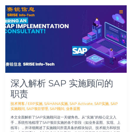
跳
Main
至
深
内
入
Men
容
解
析
SAP
实
施
顾
问
的
职
责
深入解析 SAP 实施顾问的
职责
技术博客
/
ERP实施
,
S/4HANA实施
,
SAP Activate
,
SAP实施
,
SAP
实施顾问
,
SAP项目管理
,
SAP顾问
,
业务蓝图
本文全面解析了SAP实施顾问这一关键角色。从“实施”的核心定义入
手，系统性地梳理了SAP项目实施的各个阶段（如业务蓝图、实现、上
线等），并详细阐述了实施顾问所需具备的模块知识、技术能力和软技