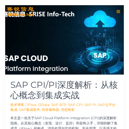
跳
Main
至
SAP
内
CPI/PI
Men
容
深
度
解
析：
从
核
心
概
念
到
集
成
实
SAP CPI/PI深度解析：从核
战
心概念到集成实战
技术博客
/
iFlow
,
OData
,
SAP BTP
,
SAP CPI
,
SAP PI
,
SAP云平台
集成
,
SAP集成套件
,
内容修饰器
,
消息映射
本文是一份关于SAP Cloud Platform Integration (CPI)的深度解析
指南。从其核心概念（发现、设计、监控）和架构入手，详细拆解了集
成流（iFlow）的构成、消息处理与监控机制、安全管理、以及强大的