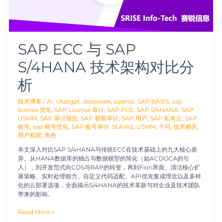
架
构
对
比
分
SAP ECC 与 SAP
析
S/4HANA 技术架构对比分
析
技术博客
/
AI
,
chatgpt
,
deepseek
,
openai
,
SAP BASIS
,
sap
license 优化
,
SAP License 审计
,
SAP PCE
,
SAP S/4HANA
,
SAP
USMM
,
SAP 审计报告
,
SAP 权限审计
,
SAP 用户
,
SAP 私有云
,
SAP
账号
,
sap 账号优化
,
SAP 账号审计
,
SLAW2
,
USMM
,
千问
,
技术相关
,
用户权限
,
角色
本文深入对比SAP S/4HANA与传统ECC在技术基础上的九大核心差
异。从HANA数据库的独占与数据模型的简化（如ACDOCA的引
入），到开发范式向CDS与RAP的转变，再到Fiori界面、清洁核心扩
展策略、实时处理能力、自定义代码适配、API优先集成理念以及多样
化的云部署选项，全面揭示S/4HANA的技术革新与对企业及技术团队
带来的影响。
Read More »