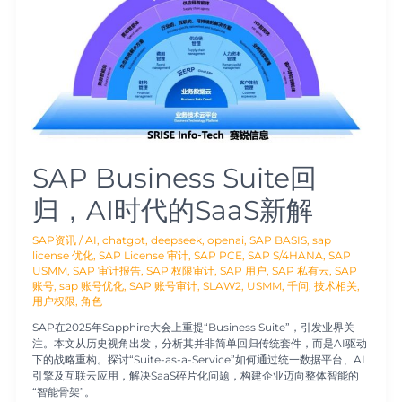
Suite
回
归，
AI
时
代
的
SaaS
新
解
SAP Business Suite回
归，AI时代的SaaS新解
SAP资讯
/
AI
,
chatgpt
,
deepseek
,
openai
,
SAP BASIS
,
sap
license 优化
,
SAP License 审计
,
SAP PCE
,
SAP S/4HANA
,
SAP
USMM
,
SAP 审计报告
,
SAP 权限审计
,
SAP 用户
,
SAP 私有云
,
SAP
账号
,
sap 账号优化
,
SAP 账号审计
,
SLAW2
,
USMM
,
千问
,
技术相关
,
用户权限
,
角色
SAP在2025年Sapphire大会上重提“Business Suite”，引发业界关
注。本文从历史视角出发，分析其并非简单回归传统套件，而是AI驱动
下的战略重构。探讨“Suite-as-a-Service”如何通过统一数据平台、AI
引擎及互联云应用，解决SaaS碎片化问题，构建企业迈向整体智能的
“智能骨架”。