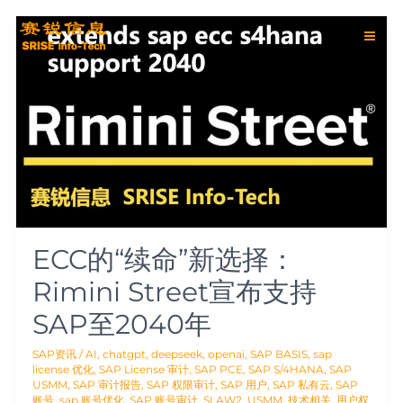
跳
Post
Main
至
pagination
ECC
内
的
Men
容
“续
命”
新
选
择：
Rimini
Street
宣
布
支
持
SAP
ECC的“续命”新选择：
至
2040
Rimini Street宣布支持
年
SAP至2040年
SAP资讯
/
AI
,
chatgpt
,
deepseek
,
openai
,
SAP BASIS
,
sap
license 优化
,
SAP License 审计
,
SAP PCE
,
SAP S/4HANA
,
SAP
USMM
,
SAP 审计报告
,
SAP 权限审计
,
SAP 用户
,
SAP 私有云
,
SAP
账号
,
sap 账号优化
,
SAP 账号审计
,
SLAW2
,
USMM
,
技术相关
,
用户权