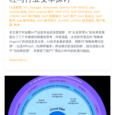
探
讨
行业新闻
/
AI
,
chatgpt
,
deepseek
,
openai
,
SAP BASIS
,
sap
license 优化
,
SAP License 审计
,
SAP PCE
,
SAP S/4HANA
,
SAP
USMM
,
SAP 审计报告
,
SAP 权限审计
,
SAP 用户
,
SAP 私有云
,
SAP
账号
,
sap 账号优化
,
SAP 账号审计
,
SLAW2
,
USMM
,
技术相关
,
用户权
限
,
角色
本文基于对金蝶AI产品发布会的深度观察，对“企业管理AI”的未来发展
提出了三个关键成功因素的思考。内容涵盖：企业软件形态向“智能体
(Agent)”的演进及其分类；AI技术发展的现状、局限与“智能体摩尔定
律”；以及对RaaS（结果即服务）商业模式的深刻剖析，指出其核心在
于“为结果担责”，并展望了国产厂商在AI时代的机遇与挑战。
Read More »
解
读
SAP
新
产
品
“AI+套
件”
战