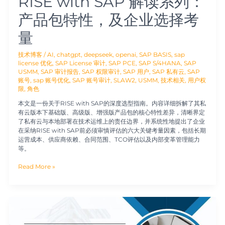
RISE with SAP 解读系列：
业
选
产品包特性，及企业选择考
择
考
量
量
技术博客
/
AI
,
chatgpt
,
deepseek
,
openai
,
SAP BASIS
,
sap
license 优化
,
SAP License 审计
,
SAP PCE
,
SAP S/4HANA
,
SAP
USMM
,
SAP 审计报告
,
SAP 权限审计
,
SAP 用户
,
SAP 私有云
,
SAP
账号
,
sap 账号优化
,
SAP 账号审计
,
SLAW2
,
USMM
,
技术相关
,
用户权
限
,
角色
本文是一份关于RISE with SAP的深度选型指南。内容详细拆解了其私
有云版本下基础版、高级版、增强版产品包的核心特性差异，清晰界定
了私有云与本地部署在技术运维上的责任边界，并系统性地提出了企业
在采纳RISE with SAP前必须审慎评估的六大关键考量因素，包括长期
运营成本、供应商依赖、合同范围、TCO评估以及内部变革管理能力
等。
Read More »
SAP
S/4HANA
公