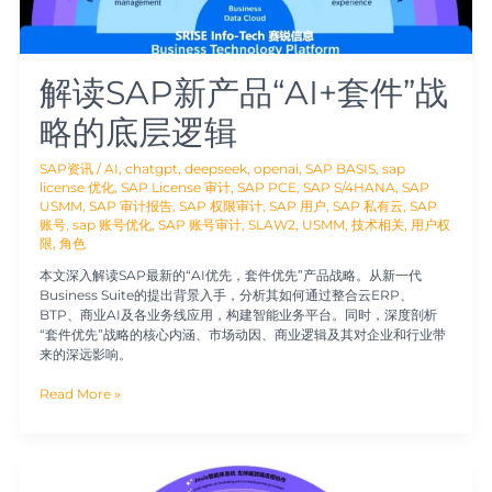
略
的
底
层
解读SAP新产品“AI+套件”战
逻
辑
略的底层逻辑
SAP资讯
/
AI
,
chatgpt
,
deepseek
,
openai
,
SAP BASIS
,
sap
license 优化
,
SAP License 审计
,
SAP PCE
,
SAP S/4HANA
,
SAP
USMM
,
SAP 审计报告
,
SAP 权限审计
,
SAP 用户
,
SAP 私有云
,
SAP
账号
,
sap 账号优化
,
SAP 账号审计
,
SLAW2
,
USMM
,
技术相关
,
用户权
限
,
角色
本文深入解读SAP最新的“AI优先，套件优先”产品战略。从新一代
Business Suite的提出背景入手，分析其如何通过整合云ERP、
BTP、商业AI及各业务线应用，构建智能业务平台。同时，深度剖析
“套件优先”战略的核心内涵、市场动因、商业逻辑及其对企业和行业带
来的深远影响。
Read More »
SAP
Business