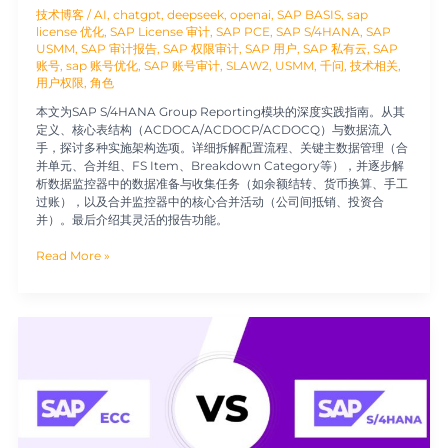
技术博客
/
AI
,
chatgpt
,
deepseek
,
openai
,
SAP BASIS
,
sap
license 优化
,
SAP License 审计
,
SAP PCE
,
SAP S/4HANA
,
SAP
USMM
,
SAP 审计报告
,
SAP 权限审计
,
SAP 用户
,
SAP 私有云
,
SAP
账号
,
sap 账号优化
,
SAP 账号审计
,
SLAW2
,
USMM
,
千问
,
技术相关
,
用户权限
,
角色
本文为SAP S/4HANA Group Reporting模块的深度实践指南。从其
定义、核心表结构（ACDOCA/ACDOCP/ACDOCQ）与数据流入
手，探讨多种实施架构选项。详细拆解配置流程、关键主数据管理（合
并单元、合并组、FS Item、Breakdown Category等），并逐步解
析数据监控器中的数据准备与收集任务（如余额结转、货币换算、手工
过账），以及合并监控器中的核心合并活动（公司间抵销、投资合
并）。最后介绍其灵活的报告功能。
Read More »
SAP
ECC
与
SAP
S/4HANA
技
术