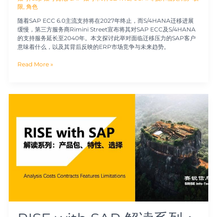
限
,
角色
随着SAP ECC 6.0主流支持将在2027年终止，而S/4HANA迁移进展
缓慢，第三方服务商Rimini Street宣布将其对SAP ECC及S/4HANA
的支持服务延长至2040年。本文探讨此举对面临迁移压力的SAP客户
意味着什么，以及其背后反映的ERP市场竞争与未来趋势。
Read More »
RISE
with
SAP
解
读
系
列：
产
品
包
特
性，
及
企