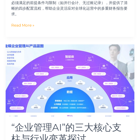
必须满足的前提条件与限制（如并行会计、无过账记录），并提供了清
晰的四步配置流程，帮助企业灵活应对全球化运营中的多重财务报告要
求。
Read More »
“企
业
管
理
AI”
的
三
大
核
心
支
柱
与
行
“企业管理AI”的三大核心支
业
变
柱与行业变革探讨
革