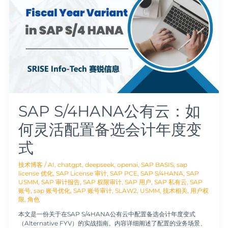
有
云：
如
何
灵
活
配
置
备
选
会
计
SAP S/4HANA公有云：如
年
度
何灵活配置备选会计年度变
变
式
式
技术博客
/
AI
,
chatgpt
,
deepseek
,
openai
,
SAP BASIS
,
sap
license 优化
,
SAP License 审计
,
SAP PCE
,
SAP S/4HANA
,
SAP
USMM
,
SAP 审计报告
,
SAP 权限审计
,
SAP 用户
,
SAP 私有云
,
SAP
账号
,
sap 账号优化
,
SAP 账号审计
,
SLAW2
,
USMM
,
技术相关
,
用户权
限
,
角色
本文是一份关于在SAP S/4HANA公有云中配置备选会计年度变式
（Alternative FYV）的实战指南。内容详细阐述了配置的业务场景、