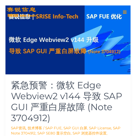
跳
Main
至
紧
内
急
Men
容
预
警：
微
软
Edge
Webview2
v144
导
致
SAP
GUI
严
紧急预警：微软 Edge
重
白
Webview2 v144 导致 SAP
屏
故
GUI 严重白屏故障 (Note
障
(Note
3704912)
3704912)
SAP资讯
,
技术博客
/
SAP FUE
,
SAP GUI 白屏
,
SAP License
,
SAP
Note 3704912
,
SAP SE80 显示空白
,
SAP 浏览器控件设置
,