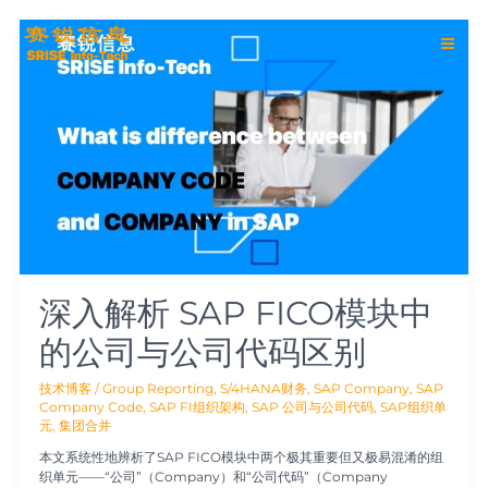
跳
Main
至
深
内
入
Men
容
解
析
SAP
FICO
模
块
中
的
公
司
与
公
深入解析 SAP FICO模块中
司
代
的公司与公司代码区别
码
区
别
技术博客
/
Group Reporting
,
S/4HANA财务
,
SAP Company
,
SAP
Company Code
,
SAP FI组织架构
,
SAP 公司与公司代码
,
SAP组织单
元
,
集团合并
本文系统性地辨析了SAP FICO模块中两个极其重要但又极易混淆的组
织单元——“公司”（Company）和“公司代码”（Company