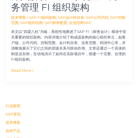
架
务管理 FI 组织架构
构
技术博客
/
SAP FI组织架构
,
SAP会计科目表
,
SAP公司代码
,
SAP控制
范围
,
SAP组织结构
,
SAP财务配置
,
企业结构SAP
本文以“四梁八柱”为喻，系统性地阐述了SAP FI（财务会计）模块中至
关重要的组织架构。内容详细介绍了构成该架构的核心组织单元，如客
户端、公司代码、控制范围、会计科目表、业务范围、利润中心等，并
清晰地展示了它们之间的层级关系与联动作用。文章还通过一个具体的
制造业实例，生动地演示了如何在实际项目中，搭建一个完整、合理的
FI组织架构。
Read More »
行业新闻
SAP资讯
技术博客
自研产品