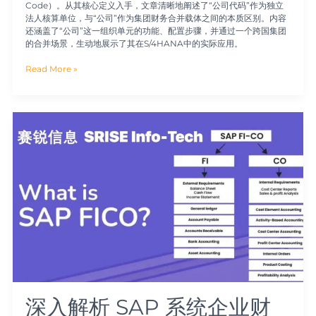
Code）。从其核心定义入手，文章清晰地阐述了“公司代码”作为独立
法人核算单位，与“公司”作为集团财务合并载体之间的本质区别。内容
还涵盖了“公司”这一组织单元的功能、配置步骤，并通过一个跨国集团
的合并场景，生动地展示了其在S/4HANA中的实际应用。
Read More »
深
入
解
析
SAP
系
统
企
业
财
务
管
理
FI
组
深入解析 SAP 系统企业财
织