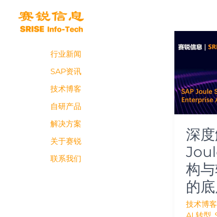
跳
至
内
深
容
度
行业新闻
解
析
SAP资讯
SAP
技术博客
Joule
的
自研产品
Skill
解决方案
架
深度
构
关于赛锐
Joul
与
联系我们
软
构与
件
的底
AI
转
技术博客
型
AI 转型
,