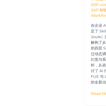
的
SAP Lic
底
SAP 智
层
Workfl
逻
辑
在企业 A
定了 Sk
Joul
解构了从 
的四层 S
过动态调度
幻觉与系
时，从咨
讨了 AI
FUE 与
的全新治
Read Mo