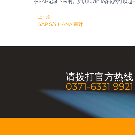
被SAP记录下来的。所以audit log依然可以
Prev
上一篇
SAP S/4 HANA 审计
请拨打官方热线
0371-6331 9921