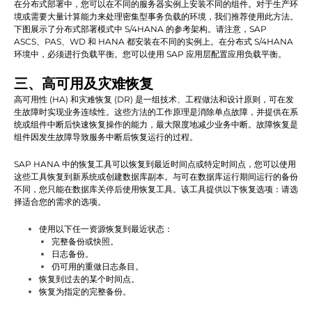
在分布式部署中，您可以在不同的服务器实例上安装不同的组件。对于生产环
境或需要大量计算能力来处理密集型事务负载的环境，我们推荐使用此方法。
下图展示了分布式部署模式中 S/4HANA 的参考架构。请注意，SAP
ASCS、PAS、WD 和 HANA 都安装在不同的实例上。在分布式 S/4HANA
环境中，必须进行负载平衡。您可以使用 SAP 应用层配置应用负载平衡。
三、高可用及灾难恢复
高可用性 (HA) 和灾难恢复 (DR) 是一组技术、工程做法和设计原则，可在发
生故障时实现业务连续性。这些方法的工作原理是消除单点故障，并提供在系
统或组件中断后快速恢复操作的能力，最大限度地减少业务中断。故障恢复是
组件因发生故障导致服务中断后恢复运行的过程。
SAP HANA 中的恢复工具可以恢复到最近时间点或特定时间点，您可以使用
这些工具恢复到新系统或创建数据库副本。与可在数据库运行期间运行的备份
不同，您只能在数据库关停后使用恢复工具。该工具提供以下恢复选项：请选
择适合您的需求的选项。
使用以下任一资源恢复到最近状态：
完整备份或快照。
日志备份。
仍可用的重做日志条目。
恢复到过去的某个时间点。
恢复为指定的完整备份。