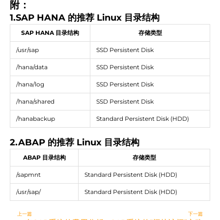
附：
1.SAP HANA 的推荐 Linux 目录结构
SAP HANA 目录结构
存储类型
/usr/sap
SSD Persistent Disk
/hana/data
SSD Persistent Disk
/hana/log
SSD Persistent Disk
/hana/shared
SSD Persistent Disk
/hanabackup
Standard Persistent Disk (HDD)
2.ABAP 的推荐 Linux 目录结构
ABAP 目录结构
存储类型
/sapmnt
Standard Persistent Disk (HDD)
/usr/sap/
Standard Persistent Disk (HDD)
Prev
N
上一篇
下一篇