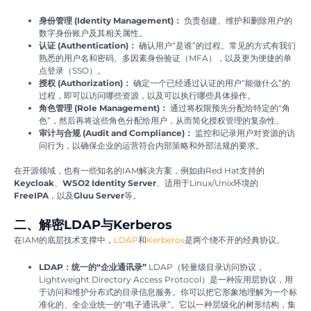
身份管理 (Identity Management)：
负责创建、维护和删除用户的
数字身份账户及其相关属性。
认证 (Authentication)：
确认用户“是谁”的过程。常见的方式有我们
熟悉的用户名和密码、多因素身份验证（MFA），以及更为便捷的单
点登录（SSO）。
授权 (Authorization)：
确定一个已经通过认证的用户“能做什么”的
过程，即可以访问哪些资源，以及可以执行哪些具体操作。
角色管理 (Role Management)：
通过将权限预先分配给特定的“角
色”，然后再将这些角色分配给用户，从而简化授权管理的复杂性。
审计与合规 (Audit and Compliance)：
监控和记录用户对资源的访
问行为，以确保企业的运营符合内部策略和外部法规的要求。
在开源领域，也有一些知名的IAM解决方案，例如由Red Hat支持的
Keycloak
、
WSO2 Identity Server
、适用于Linux/Unix环境的
FreeIPA
，以及
Gluu Server
等。
二、解密LDAP与Kerberos
在IAM的底层技术支撑中，
LDAP
和
Kerberos
是两个绕不开的经典协议。
LDAP：统一的“企业通讯录”
LDAP（轻量级目录访问协议，
Lightweight Directory Access Protocol）是一种应用层协议，用
于访问和维护分布式的目录信息服务。你可以把它形象地理解为一个标
准化的、全企业统一的“电子通讯录”。它以一种层级化的树形结构，集