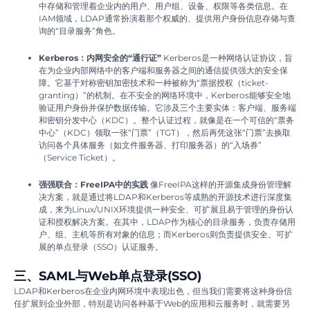
中存储和管理着企业内的用户、用户组、设备、权限等各类信息。在
IAM领域，LDAP通常扮演着那个权威的、提供用户身份信息存储与查
询的“目录服务”角色。
Kerberos：内网安全的“通行证”
Kerberos是一种网络认证协议，旨
在为企业内部网络中的客户端和服务器之间的通信提供强大的安全保
障。它基于对称密钥加密技术和一种被称为“票据授权（ticket-
granting）”的机制。在不安全的网络环境中，Kerberos能够安全地
验证用户身份并保护数据传输。它涉及三个主要实体：客户端、服务端
和密钥分发中心（KDC）。整个认证过程，就像是在一个可信的“票务
中心”（KDC）领取一张“门票”（TGT），然后再凭这张“门票”去换取
访问各个具体服务（如文件服务器、打印服务器）的“入场券”
（Service Ticket）。
强强联合：FreeIPA中的实践
像FreeIPA这样的开源集成身份管理解
决方案，就是通过将LDAP和Kerberos等成熟的开源技术进行深度集
成，来为Linux/UNIX环境提供一种安全、可扩展且易于管理的身份认
证和授权解决方案。在其中，LDAP作为核心的目录服务，负责存储用
户、组、主机等所有对象的信息；而Kerberos则负责提供安全、可扩
展的单点登录（SSO）认证服务。
三、SAML与Web单点登录(SSO)
LDAP和Kerberos在企业内网环境中表现出色，但当我们需要将这种身份信
任扩展到企业外部，特别是访问各种基于Web的应用和云服务时，就需要另