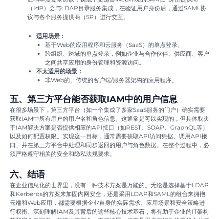
（IdP）会与LDAP目录服务集成，在验证用户身份后，通过SAML协
议与各个服务提供商（SP）进行交互。
适用场景：
基于Web的应用程序和云服务（SaaS）的单点登录。
跨组织、跨域的单点登录，例如企业与合作伙伴、供应商、客户
之间共享应用的身份管理和资源访问。
不太适用的场景：
非Web的、传统的客户端/服务器架构的应用程序。
五、第三方平台能否获取IAM中的用户信息
在很多场景下，第三方平台（如一个集成了多家SaaS服务的门户）确实需要
获取IAM中所有用户的用户名和角色信息。这通常是可以实现的，但具体取决
于IAM解决方案是否提供相应的API接口（如REST、SOAP、GraphQL等）
以及如何配置权限。实现这一目标，通常需要获取API访问凭据、调用API接
口、并在第三方平台中处理和同步返回的用户与角色数据。在整个过程中，必
须严格遵守相关的安全和隐私法规要求。
六、结语
在企业信息化的世界里，没有一种技术方案是万能的。无论是选择基于LDAP
和Kerberos的方案来加固内网安全，还是采用LDAP和SAML的组合来拥抱
云端和Web应用，都需要根据企业自身的实际需求、应用场景和安全策略进
行权衡。深刻理解IAM及其背后的这些核心技术基石，将有助于企业的IT架构