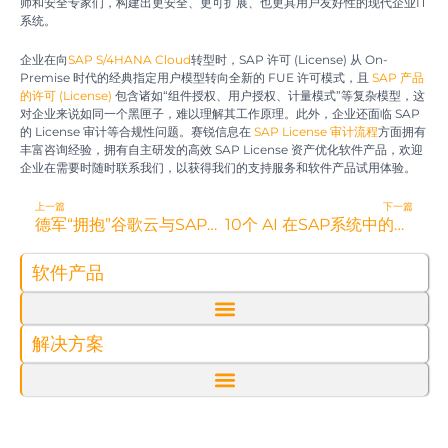
师和安全专家们，构建出更安全、更可扩展、也更具用户友好性的现代企业IT
系统。
企业在向
SAP S/4HANA Cloud
转型时，SAP 许可 (License) 从 On-
Premise 时代的经典指定用户模型转向全新的 FUE 许可模式，且
SAP 产品
的许可 (License)
包含诸如“组件授权、用户授权、计量模式”等复杂模型，这
对企业来说如同一个黑匣子，难以理解其工作原理。此外，企业还面临 SAP
的 License 审计等合规性问题。赛锐信息在
SAP License 审计流程
方面拥有
丰富咨询经验，拥有自主研发的高效 SAP License 资产优化软件产品，欢迎
企业在需要时随时联系我们，以获得我们的支持服务和软件产品试用体验。
Prev
N
上一篇
下一篇
德军“拥抱”谷歌云与SAP：一场关于数字主权、安全与现实的博弈
10个 AI 在SAP系统中的企业落地应用场景
软件产品
解决方案