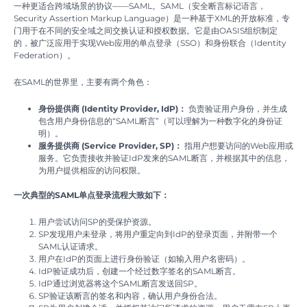
一种更适合跨域场景的协议——SAML。SAML（安全断言标记语言，
Security Assertion Markup Language）是一种基于XML的开放标准，专
门用于在不同的安全域之间交换认证和授权数据。它是由OASIS组织制定
的，被广泛应用于实现Web应用的单点登录（SSO）和身份联合（Identity
Federation）。
在SAML的世界里，主要有两个角色：
身份提供商 (Identity Provider, IdP)：
负责验证用户身份，并生成
包含用户身份信息的“SAML断言”（可以理解为一种数字化的身份证
明）。
服务提供商 (Service Provider, SP)：
指用户想要访问的Web应用或
服务。它负责接收并验证IdP发来的SAML断言，并根据其中的信息，
为用户提供相应的访问权限。
一次典型的SAML单点登录流程大致如下：
用户尝试访问SP的受保护资源。
SP发现用户未登录，将用户重定向到IdP的登录页面，并附带一个
SAML认证请求。
用户在IdP的页面上进行身份验证（如输入用户名密码）。
IdP验证成功后，创建一个经过数字签名的SAML断言。
IdP通过浏览器将这个SAML断言发送回SP。
SP验证该断言的签名和内容，确认用户身份合法。