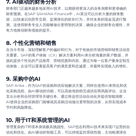
7. AI驱动的财务分析
财务部门正越来越多地采用AI技术，以期获得更深入的业务洞察和更准确的
财务预测。在SAP S/4HANA Finance中，AI算法可以分析大量的财务数
据，以快速识别异常交易、监测潜在的欺诈行为，并对未来的现金流进行预
测。这使得财务专业人员能够做出更明智的决策，确保企业的财务合规性，并
有力地推动财务绩效的提升。
8. 个性化营销和销售
在当今市场，深刻理解客户的偏好和行为，对于有效的市场营销和销售活动至
关重要。SAP的客户体验（CX）解决方案利用AI来分析海量的客户数据，并
据此提供个性化的产品推荐、营销优惠和内容。通过为每一位客户量身定制互
动体验，企业可以显著提高客户的满意度和忠诚度，并最终实现收入的增长。
9. 采购中的AI
SAP Ariba，作为SAP的采购和供应链解决方案，同样在使用AI来简化和优
化采购流程。由AI驱动的功能，可以高效地协助完成供应商风险评估、企业
支出分析和合同管理等关键任务。通过将这些活动自动化并提供智能洞察，
AI使得企业的采购部门能够就其采购活动做出更明智的决策，从而实现成本
节约和风险降低。
10. 用于IT和系统管理的AI
管理复杂的IT环境本身就极具挑战性。SAP也在利用AI技术来实现IT运营的自
动化和优化。由AI驱动的智能工具，可以持续监控系统性能，主动检测潜在