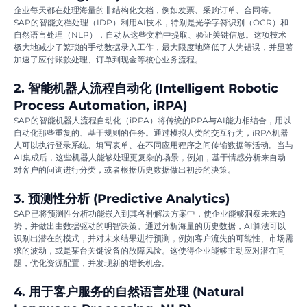
企业每天都在处理海量的非结构化文档，例如发票、采购订单、合同等。
SAP的智能文档处理（IDP）利用AI技术，特别是光学字符识别（OCR）和
自然语言处理（NLP），自动从这些文档中提取、验证关键信息。这项技术
极大地减少了繁琐的手动数据录入工作，最大限度地降低了人为错误，并显著
加速了应付账款处理、订单到现金等核心业务流程。
2. 智能机器人流程自动化 (Intelligent Robotic
Process Automation, iRPA)
SAP的智能机器人流程自动化（iRPA）将传统的RPA与AI能力相结合，用以
自动化那些重复的、基于规则的任务。通过模拟人类的交互行为，iRPA机器
人可以执行登录系统、填写表单、在不同应用程序之间传输数据等活动。当与
AI集成后，这些机器人能够处理更复杂的场景，例如，基于情感分析来自动
对客户的问询进行分类，或者根据历史数据做出初步的决策。
3. 预测性分析 (Predictive Analytics)
SAP已将预测性分析功能嵌入到其各种解决方案中，使企业能够洞察未来趋
势，并做出由数据驱动的明智决策。通过分析海量的历史数据，AI算法可以
识别出潜在的模式，并对未来结果进行预测，例如客户流失的可能性、市场需
求的波动，或是某台关键设备的故障风险。这使得企业能够主动应对潜在问
题，优化资源配置，并发现新的增长机会。
4. 用于客户服务的自然语言处理 (Natural