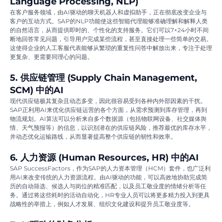
Language Processing, NLP)
在客户服务领域，由AI驱动的聊天机器人和虚拟助手，正在彻底改变企业与
客户的互动方式。SAP的NLP功能使这些智能代理能够准确理解和解释人类
的自然语言，从而提供即时的、个性化的支持服务。它们可以7×24小时不间
断地回答常见问题，引导用户完成某些流程，甚至直接处理一些简单的交易。
这使得企业的人工客服代表能够从繁琐的重复性问答中解放出来，专注于处理
更复杂、更需要同理心的问题。
5. 供应链管理 (Supply Chain Management,
SCM) 中的AI
现代供应链极其复杂且动态多变，因此很容易受到各种内外部因素的干扰。
SAP正利用AI来优化供应链运营的各个方面，从需求预测到库存管理，再到
物流规划。AI算法可以分析来自多个数据源（包括物联网设备、社交媒体舆
情、天气预报等）的信息，以识别潜在的供应链风险，推荐最优的库存水平，
并动态优化运输路线，从而显著提高整个供应链的韧性和效率。
6. 人力资源 (Human Resources, HR) 中的AI
SAP SuccessFactors，作为SAP的人力资本管理（HCM）套件，也广泛利
用AI来改变传统的人力资源流程。由AI驱动的功能，可以高效地协助完成简
历的自动筛选、候选人与岗位的精准匹配，以及员工敬业度的情绪分析等任
务。通过将这些耗时的活动自动化，HR专业人员可以将更多精力投入到更具
战略性的举措上，例如人才发展、组织文化建设和提升员工敬业度等。