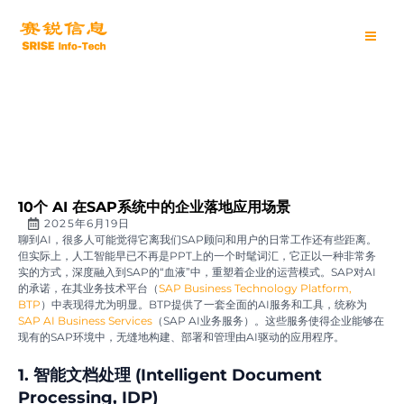
跳
Main
至
内
Men
容
10个 AI 在SAP系统中的企业落地应用场景
2025年6月19日
聊到AI，很多人可能觉得它离我们SAP顾问和用户的日常工作还有些距离。
但实际上，人工智能早已不再是PPT上的一个时髦词汇，它正以一种非常务
实的方式，深度融入到SAP的“血液”中，重塑着企业的运营模式。SAP对AI
的承诺，在其业务技术平台（
SAP Business Technology Platform,
BTP
）中表现得尤为明显。BTP提供了一套全面的AI服务和工具，统称为
SAP AI Business Services
（SAP AI业务服务）。这些服务使得企业能够在
现有的SAP环境中，无缝地构建、部署和管理由AI驱动的应用程序。
1. 智能文档处理 (Intelligent Document
Processing, IDP)