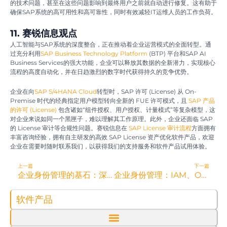
的技术问题，甚至在这些问题影响到最终用户之前就自动进行修复。这有助于
确保SAP系统的高可用性和高可靠性，同时有效减轻IT运维人员的工作负荷。
11. 赛锐信息观点
人工智能与SAP系统的深度整合，正在推动着企业运营模式的全面转型。通
过充分利用
SAP Business Technology Platform
(BTP) 平台和SAP AI
Business Services的强大功能，企业可以释放其数据的全新潜力，实现核心
流程的高度自动化，并在日趋激烈的数字时代获得持久的竞争优势。
企业在向
SAP S/4HANA Cloud
转型时，SAP 许可 (License) 从 On-
Premise 时代的经典指定用户模型转向全新的 FUE 许可模式，且
SAP 产品
的许可 (License)
包含诸如“组件授权、用户授权、计量模式”等复杂模型，这
对企业来说如同一个黑匣子，难以理解其工作原理。此外，企业还面临 SAP
的 License 审计等合规性问题。赛锐信息在
SAP License 审计流程
方面拥有
丰富咨询经验，拥有自主研发的高效 SAP License 资产优化软件产品，欢迎
企业在需要时随时联系我们，以获得我们的支持服务和软件产品试用体验。
Prev
N
上一篇
下一篇
企业身份管理的基石：深入理解IAM、SAML、LDAP与Kerberos
企业身份管理：IAM、OAuth、OIDC、SAML与SSO
软件产品