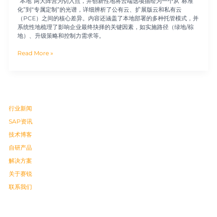
“本地”两大阵营为切入点，并创新性地将云端选项描绘为一个从“标准
化”到“专属定制”的光谱，详细辨析了公有云、扩展版云和私有云
（PCE）之间的核心差异。内容还涵盖了本地部署的多种托管模式，并
系统性地梳理了影响企业最终抉择的关键因素，如实施路径（绿地/棕
地）、升级策略和控制力需求等。
Read More »
行业新闻
SAP资讯
技术博客
自研产品
解决方案
关于赛锐
联系我们