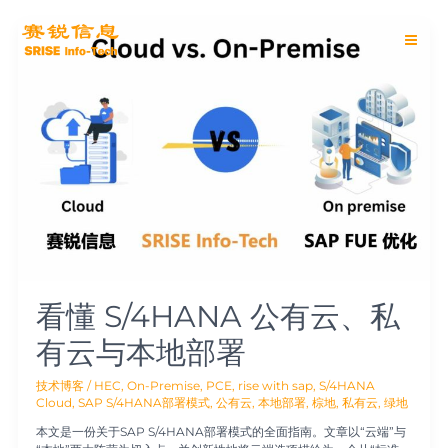
跳
Main
至
看
内
懂
Men
容
S/4HANA
公
有
云、
私
有
云
与
本
地
部
署
看懂 S/4HANA 公有云、私
有云与本地部署
技术博客
/
HEC
,
On-Premise
,
PCE
,
rise with sap
,
S/4HANA
Cloud
,
SAP S/4HANA部署模式
,
公有云
,
本地部署
,
棕地
,
私有云
,
绿地
本文是一份关于SAP S/4HANA部署模式的全面指南。文章以“云端”与