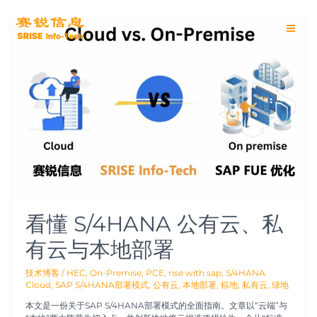
跳
Main
至
看
内
懂
Men
容
S/4HANA
公
有
云、
私
有
云
与
本
地
部
署
看懂 S/4HANA 公有云、私
有云与本地部署
技术博客
/
HEC
,
On-Premise
,
PCE
,
rise with sap
,
S/4HANA
Cloud
,
SAP S/4HANA部署模式
,
公有云
,
本地部署
,
棕地
,
私有云
,
绿地
本文是一份关于SAP S/4HANA部署模式的全面指南。文章以“云端”与