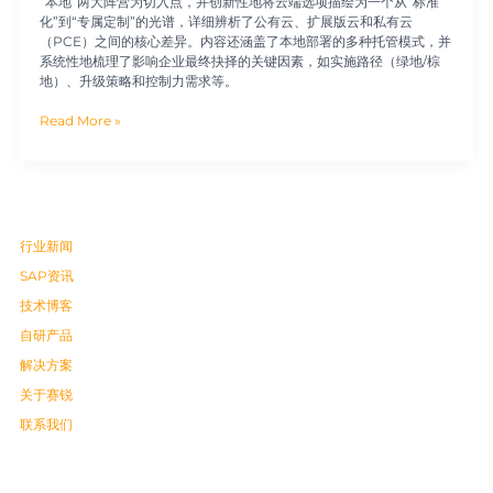
“本地”两大阵营为切入点，并创新性地将云端选项描绘为一个从“标准
化”到“专属定制”的光谱，详细辨析了公有云、扩展版云和私有云
（PCE）之间的核心差异。内容还涵盖了本地部署的多种托管模式，并
系统性地梳理了影响企业最终抉择的关键因素，如实施路径（绿地/棕
地）、升级策略和控制力需求等。
Read More »
行业新闻
SAP资讯
技术博客
自研产品
解决方案
关于赛锐
联系我们