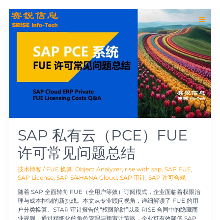
跳
Main
至
SAP
内
私
Men
容
有
云
（PCE）
FUE
许
可
常
见
问
题
总
结
SAP 私有云（PCE）FUE
许可常见问题总结
技术博客
/
FUE 换算
,
Object Analyzer
,
rise with sap
,
SAP FUE
,
SAP License
,
SAP S/4HANA Cloud
,
SAP 审计
,
SAP 许可合规
随着 SAP 全面转向 FUE（全用户等效）订阅模式，企业面临着权限治
理与成本控制的新挑战。本文从专业顾问视角，详细解读了 FUE 的用
户分类换算、STAR 审计报告的“权限陷阱”以及 RISE 合同中的隐藏商
业规则。通过精细化的角色管理与预审计策略，企业可有效降低 SAP