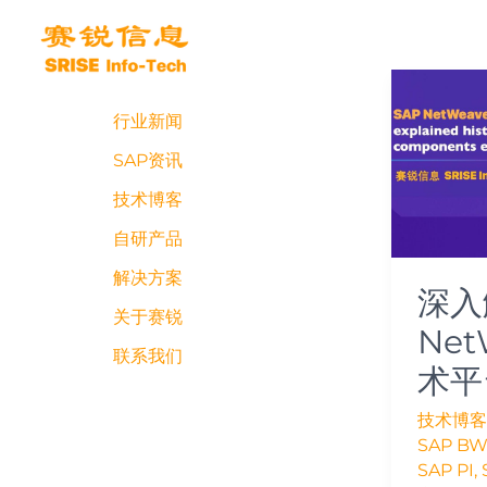
跳
至
内
深
容
入
行业新闻
解
析
SAP资讯
SAP
技术博客
NetWea
技
自研产品
术
解决方案
平
深入
台
关于赛锐
Net
联系我们
术平
技术博客
SAP BW
SAP PI
,