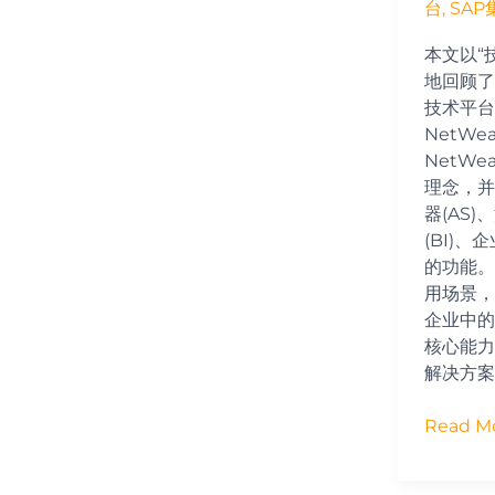
台
,
SA
本文以“
地回顾了
技术平台
NetW
NetW
理念，并
器(AS)
(BI)、
的功能。
用场景，
企业中的
核心能力
解决方案
Read Mo