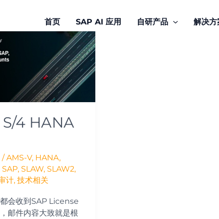
首页
SAP AI 应用
自研产品
解决方
 S/4 HANA
/
AMS-V
,
HANA
,
,
SAP
,
SLAW
,
SLAW2
,
审计
,
技术相关
会收到SAP License
，邮件内容大致就是根