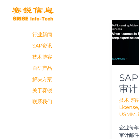
跳
至
内
SAP
容
S/4
行业新闻
HANA
审
SAP资讯
计
技术博客
自研产品
SAP
解决方案
审计
关于赛锐
技术博客
联系我们
License
USMM
,
企业每年都
审计邮件