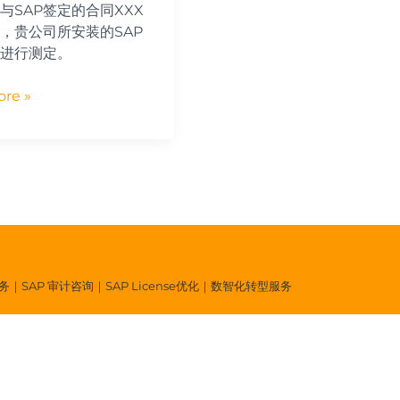
与SAP签定的合同XXX
，贵公司所安装的SAP
进行测定。
re »
P服务｜SAP 审计咨询｜SAP License优化｜数智化转型服务