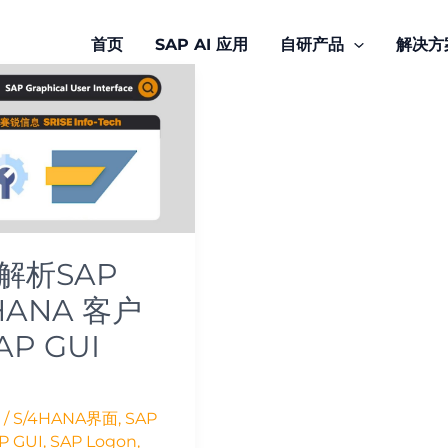
首页
SAP AI 应用
自研产品
解决方
A
解析SAP
HANA 客户
AP GUI
i
/
S/4HANA界面
,
SAP
P GUI
,
SAP Logon
,