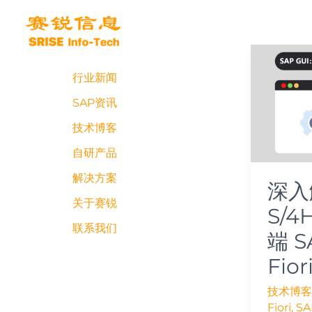
跳
至
内
深
容
入
行业新闻
解
析
SAP资讯
SAP
技术博客
S/4HAN
客
自研产品
户
解决方案
深入
端
SAP
关于赛锐
S/4
GUI
联系我们
端 S
Fiori
Fior
技术博客
Fiori
,
SA