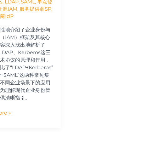
s
,
LDAP
,
SAML
,
单点登
开源IAM
,
服务提供商SP
,
s
商IdP
性地介绍了企业身份与
（IAM）框架及其核心
容深入浅出地解析了
LDAP、Kerberos这三
术协议的原理和作用，
了“LDAP+Kerberos”
P+SAML”这两种常见集
不同企业场景下的应用
为理解现代企业身份管
供清晰指引。
re »