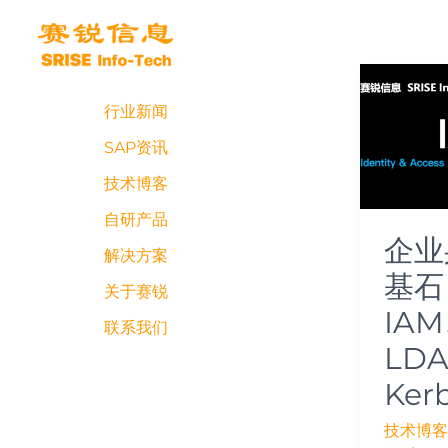
跳
至
内
企
容
业
行业新闻
身
份
SAP资讯
管
技术博客
理
的
自研产品
企业
基
解决方案
石：
基石
深
关于赛锐
IA
入
联系我们
理
LD
解
Ker
IAM、
SAML、
技术博客
LDAP